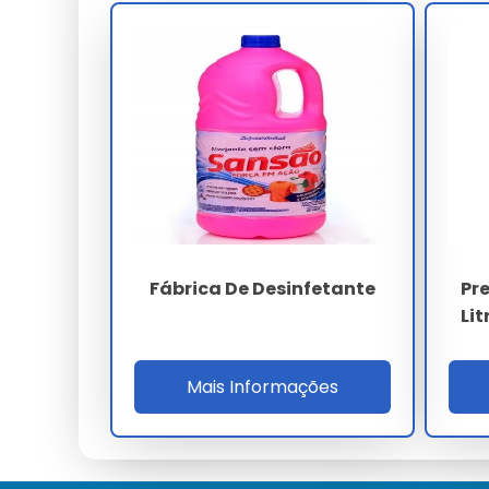
Uso Doméstico
Perfeito para limpeza de cozinhas, banheiros e ár
Uso Comercial e Industrial
Adequado para escritórios, fábricas e estabeleci
Como Comprar Desinfetante 
Pontos de Venda
Fábrica De Desinfetante
Pr
Lit
Disponível em supermercados e lojas especializad
Comprar Online
Mais Informações
Adquira através do site
Limpeza Via Brasil
para maio
Perguntas Frequentes sobre D