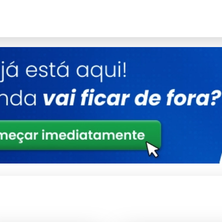
suaves, é ideal para diversas superfícies.
 reduzindo custos e impacto ambiental.
Litros
ais seguros.
 produto uma escolha sustentável.
 Litros