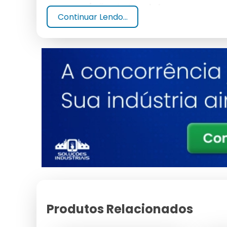
Composição do Produto
Continuar Lendo...
Formulado com agentes bactericidas e fragrâncias 
Vantagens do Uso Concentrado
O produto concentrado oferece maior rendimento,
Benefícios do Desinfetante 5 
Eficiência na Limpeza
Elimina 99,9% dos germes, garantindo ambientes m
Economia e Sustentabilidade
Menos embalagens e maior durabilidade tornam o
Produtos Relacionados
Aplicações do Desinfetante 5