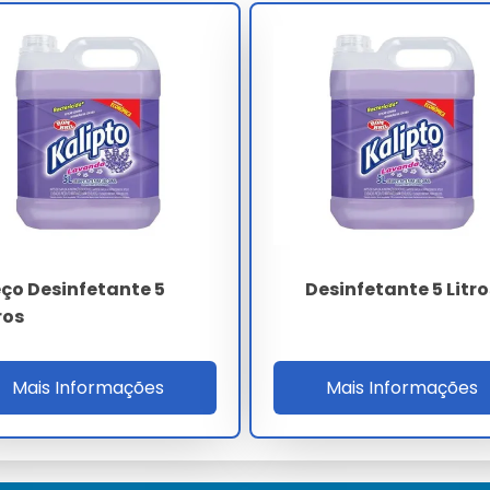
eas comuns.
mentos comerciais, proporcionando limpeza de grandes áreas.
5 Litros
eço Desinfetante 5
Desinfetante 5 Litro
ros
as.
Mais Informações
Mais Informações
r conveniência.
esinfetante 5 Litros