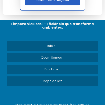
durante o envase.
Como garantir a segurança no
envase?
Limpeza Via Brasil - Eficiência que transforma
ambientes.
Implementar normas rígidas de higiene e utilizar
equipamentos de controle são essenciais para
garantir segurança.
Início
Página de Produto: Envase de
Quem Somos
Saneantes
Produtos
Especificações Técnicas
Mapa do site
Dimensões
Peso
Material
Capacidade
Aço
50x30x20 cm
5 kg
1000 L/h
Inoxidável