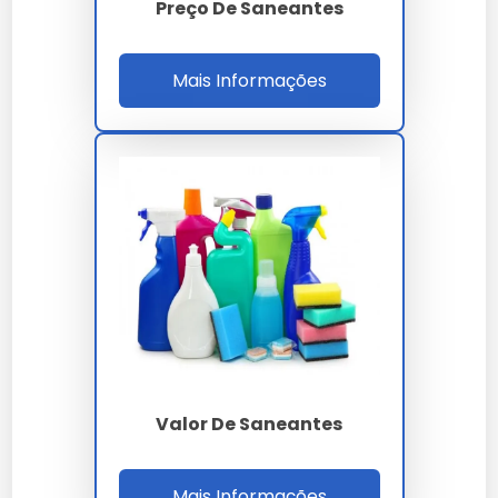
Preço De Saneantes
As opções incluem plásticos, vidros e metálicas, cada
qual com suas vantagens e desvantagens.
Mais Informações
Fatores a Considerar na Escolha
Considere o tipo de produto, segurança,
sustentabilidade e custo ao selecionar a embalagem
ideal.
Perguntas Frequentes sobre
Envase de Saneantes
Quais são os principais desafios
no envase de saneantes?
Valor De Saneantes
Manter a integridade do produto e evitar
contaminação são os principais desafios enfrentados
Mais Informações