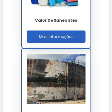
Redução de Custos
Operacionais
Valor De Saneantes
Automatização reduz custos com mão de obra e
minimiza erros, aumentando a eficiência do processo.
Mais Informações
Aumento da Produtividade
Com tecnologia automatizada, a produção acelera
significativamente, atendendo grandes demandas
com rapidez.
Escolhendo a Melhor Embalagem
para Saneantes
Tipos de Embalagens
Disponíveis