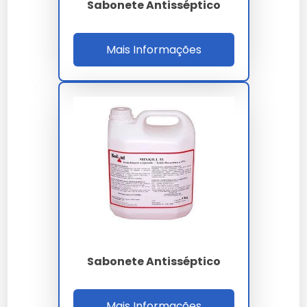
Sabonete Antisséptico
Sabonete Líquido Lux
Mais Informações
Lux oferece fragrâncias sofisticadas e uma
experiência de banho luxuosa.
Sabonete Líquido Premisse
Premisse é reconhecida por suas formulações
eficazes e preço acessível.
Benefícios do Sabonete Líquido
Hidratante 5 Litros
Hidratação prolongada
Sabonete Antisséptico
Sabonetes hidratantes garantem uma pele macia e
nutrida por mais tempo.
Mais Informações