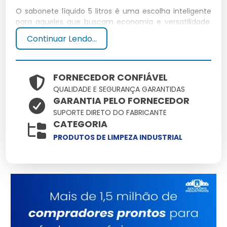
O sabonete líquido 5 litros é uma escolha inteligente
para aqueles que buscam economia e versatilidade.
Com um galão desse tamanho, você garante um uso
Continuar Lendo...
prolongado, reduzindo a necessidade de
reabastecimento frequente.
Por que escolher 5 litros?
FORNECEDOR CONFIÁVEL
QUALIDADE E SEGURANÇA GARANTIDAS
GARANTIA PELO FORNECEDOR
A escolha de uma embalagem de 5 litros oferece
SUPORTE DIRETO DO FABRICANTE
uma excelente relação custo-benefício,
CATEGORIA
especialmente para ambientes comerciais ou
famílias grandes.
PRODUTOS DE LIMPEZA INDUSTRIAL
Benefícios do uso diário
Ideal para uso diário, essa quantidade permite manter
a pele limpa e hidratada, além de ser econômico.
Variedades de Sabonete Líquido