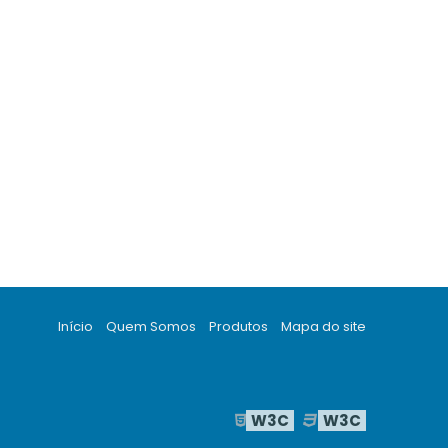
Início
Quem Somos
Produtos
Mapa do site
W3C
W3C