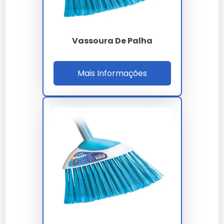
É uma vassoura feita com cerdas artificiais,
semelhante às naturais, mas geralmente mais
duráveis.
Vassoura De Palha
Qual o preço da vassoura de
Mais Informações
pelo?
O preço varia entre R$20 e R$60, dependendo do
tamanho e material.
Como é a vassoura de pelo?
Possui cerdas macias e flexíveis, ideais para
superfícies sensíveis.
Qual é a melhor vassoura de
pelo?