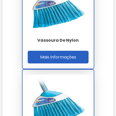
Como Recuperar Vassoura de
Pelo
Para recuperar a forma, mergulhe as cerdas em água
quente e deixe secar ao ar.
Vassoura De Nylon
Como Desembaraçar as Cerdas
Mais Informações
Use um pente fino para desembaraçar cerdas
emaranhadas, garantindo a eficiência da vassoura.
Perguntas Frequentes Sobre
Vassouras de Pelo
O que é vassoura de pelo
sintético?