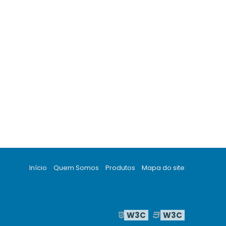
Início
Quem Somos
Produtos
Mapa do site
W3C
W3C