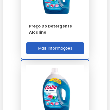
Considere a composição, aplicabilidade e avaliações
ao escolher seu detergente alcalino.
Detergentes Alcalinos
Relacionados
Preço Do Detergente
Alcalino
Detergente Ácido
Mais Informações
Ideal para remoção de incrustações minerais,
complementa o uso de detergentes alcalinos.
Detergente Neutro
Adequado para superfícies sensíveis, usado entre
aplicações de detergentes alcalinos.
Detergente Não Iônico