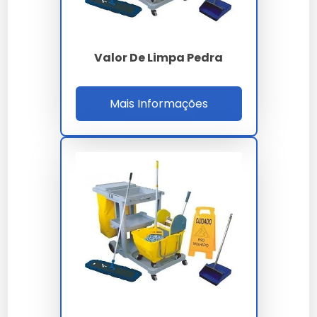
Limpa Pedras vs. Limpa Rejunte
Valor De Limpa Pedra
Limpa pedra é mais eficaz para superfícies de pedra
enquanto limpa rejunte é específico para rejuntes.
Mais Informações
Limpa Pedras vs. Limpa Grelha
Limpa pedra é formulado para superfícies duras,
enquanto limpa grelha é para resíduos de alimentos.
Depoimentos de Clientes
Satisfeitos
Histórias de Sucesso
Clientes relatam superfícies de pedra mais limpas e