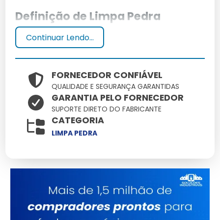
Definição de Limpa Pedra
Continuar Lendo...
Limpa pedra é um produto específico para limpeza de
superfícies de pedra, removendo sujeiras e manchas
sem danificar o material.
FORNECEDOR CONFIÁVEL
Benefícios do Uso
QUALIDADE E SEGURANÇA GARANTIDAS
GARANTIA PELO FORNECEDOR
SUPORTE DIRETO DO FABRICANTE
O uso de limpa pedra proporciona superfícies mais
CATEGORIA
limpas e preservadas, aumentando a durabilidade das
pedras.
LIMPA PEDRA
Processo de Fabricação do
Limpa Pedra
Ingredientes Principais