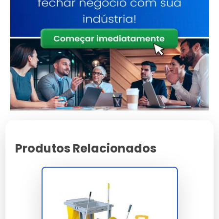
Os principais ingredientes incluem ácidos orgânicos e
inorgânicos que garantem a eficiência na remoção
de manchas.
Tecnologia de Produção
Utiliza-se tecnologia de mistura avançada para
garantir um produto homogêneo e eficaz.
Vantagens do Limpa Pedra
Eficiência na Limpeza
Produtos Relacionados
Remove rapidamente sujeiras difíceis sem danificar as
superfícies.
Sustentabilidade
Formulado com ingredientes biodegradáveis,