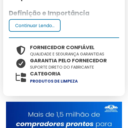
Definição e Importância
Continuar Lendo...
Produtos químicos de limpeza são substâncias
formuladas para remover sujeira, manchas e
microorganismos de superfícies. Sua importância
reside na eficácia e segurança no uso diário,
FORNECEDOR CONFIÁVEL
garantindo ambientes limpos e saudáveis.
QUALIDADE E SEGURANÇA GARANTIDAS
GARANTIA PELO FORNECEDOR
Principais Tipos e Aplicações
SUPORTE DIRETO DO FABRICANTE
CATEGORIA
Os produtos químicos de limpeza variam de
PRODUTOS DE LIMPEZA
desinfetantes a detergentes, cada um com
aplicações específicas para ambientes domésticos,
industriais e hospitalares.
Categorias de Produtos
Químicos de Limpeza