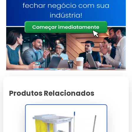
Limpeza Doméstica
Inclui detergentes, desinfetantes e limpadores
multiuso, essenciais para a higiene do lar.
Limpeza Industrial
Abarca produtos como desengraxantes e agentes de
limpeza pesada, usados em fábricas e instalações
industriais.
Limpeza Automotiva
Produtos Relacionados
Engloba ceras, shampoos e limpadores específicos
para veículos, garantindo a manutenção e brilho
automotivo.
Como Escolher Produtos