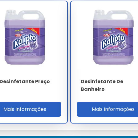
 as instruções do fabricante para garantir resultados ótimos.
ol para obter melhor performance em roupas coloridas e de
fetante de Roupas
Desinfetante Preço
Desinfetante De
Banheiro
 químicos para não comprometer a segurança e eficácia.
s
Mais Informações
Mais Informações
ecomendações de quantidade para cada tipo de roupa.
 Desinfetante para Roupas