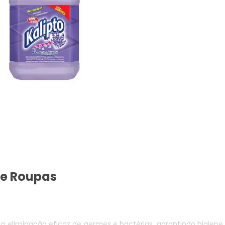
de Roupas
 a eliminação eficaz de germes e bactérias, garantindo higiene