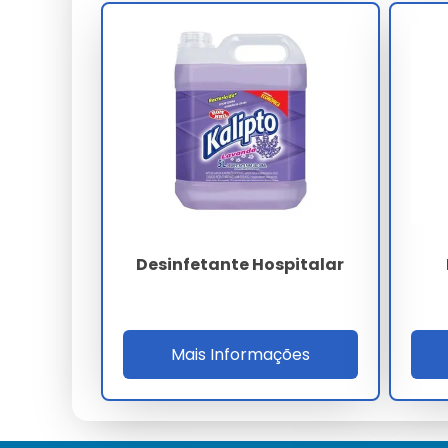
Instruções de Uso Passo a Passo
Adicione o desinfetante na lavagem de acordo com
Dicas para Maximizar a Eficácia
Utilize desinfetante de roupas omo ou pinho s
academia.
Erros Comuns ao Usar Desin
Misturas Perigosas: O Que Evitar
Desinfetante Hospitalar
Evite misturar desinfetante com outros produtos
Uso Excessivo: Problemas e Soluçõe
Mais Informações
O uso excessivo pode causar manchas; siga as r
Perguntas Frequentes sobre