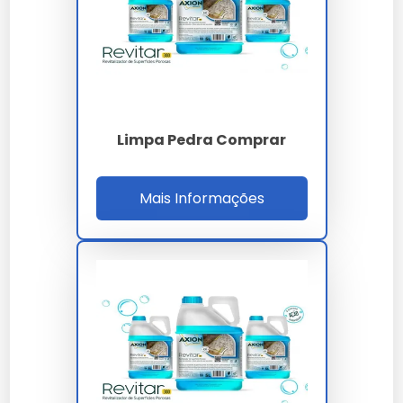
Comparação de preços por
volume
O preço do Limpa Pedra de 5 litros pode variar entre R$
30 e R$ 70, dependendo do fabricante.
Limpa Pedra Comprar
Como usar Limpa Pedra
corretamente
Mais Informações
Passo a passo de aplicação
1. Dilua conforme instruções. 2. Aplique na superfície. 3.
Deixe agir por alguns minutos. 4. Enxágue com água.
Cuidados e precauções
Use luvas e óculos de proteção. Evite contato com a