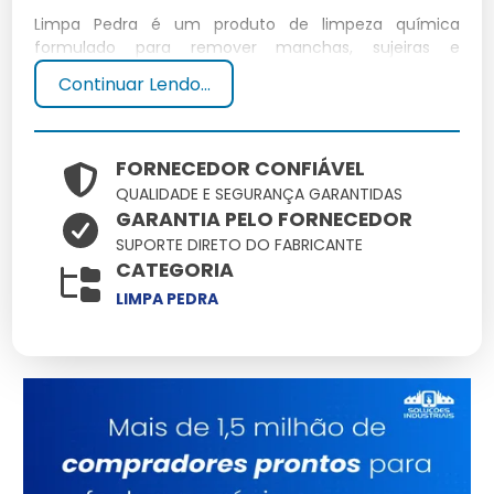
Limpa Pedra é um produto de limpeza química
formulado para remover manchas, sujeiras e
incrustações de superfícies de pedra. É eficaz em
Continuar Lendo...
pisos de pedra, calçadas e paredes externas.
Composição do Limpa Pedra
FORNECEDOR CONFIÁVEL
QUALIDADE E SEGURANÇA GARANTIDAS
O produto contém ácidos e agentes de limpeza que
GARANTIA PELO FORNECEDOR
dissolvem resíduos minerais e orgânicos.
SUPORTE DIRETO DO FABRICANTE
CATEGORIA
Como o Limpa Pedra funciona
LIMPA PEDRA
Funciona através da ação química que desintegra
sujeiras resistentes, facilitando a remoção durante a
limpeza.
Benefícios do uso do Limpa
Pedra