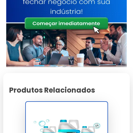
Preservação da superfície
Ajuda a manter a integridade das superfícies, evitando
danos causados por sujeira acumulada.
Facilidade de aplicação
O produto é fácil de aplicar e não requer
equipamentos especiais.
Limpa Pedra: Qual o preço?
Produtos Relacionados
Fatores que influenciam o preço
O preço varia conforme a marca, concentração e
volume. Limpa Pedra Sanlimp, Ivaclean, Pedrex,
Miracema e Cris Agua têm preços distintos.