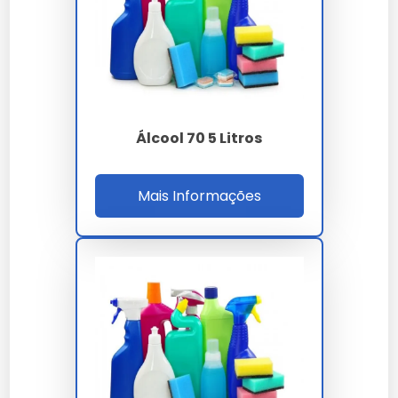
O álcool 70 graus ou porcento é eficaz contra
bactérias e vírus, garantindo segurança sanitária.
Segurança Comparada a Outros
Produtos
Álcool 70 5 Litros
Mais seguro que concentrações maiores, evitando
riscos de incêndio.
Mais Informações
Especificações Técnicas do
Álcool 70 Graus
Dimensões
Peso
Material
Capacidade
Álcool
8x8x21 cm
1 kg
1 litro
etílico
Onde Comprar Álcool 70 Graus