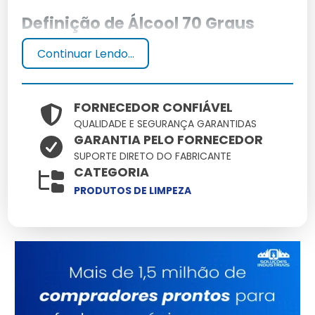
Definição de Álcool 70 Graus
Continuar Lendo...
Álcool 70 graus é uma solução de álcool etílico
misturado com água, ideal para desinfecção. É
conhecido pela sua eficácia antimicrobiana.
FORNECEDOR CONFIÁVEL
Diferença entre Álcool 70GL e
QUALIDADE E SEGURANÇA GARANTIDAS
GARANTIA PELO FORNECEDOR
70INPM
SUPORTE DIRETO DO FABRICANTE
CATEGORIA
Álcool 70GL refere-se à graduação alcoólica,
PRODUTOS DE LIMPEZA
enquanto 70INPM é a medição baseada no Instituto
Nacional de Pesos e Medidas.
Principais Aplicações do Álcool
70 Graus
Uso Doméstico