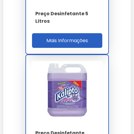
forma segura?
Preço Desinfetante 5
Litros
Para uso seguro, siga as instruções do fabricante e
evite contato direto com os olhos e pele.
Mais Informações
Onde Comprar Desinfetantes
para Banheiro com Desconto
Lojas Físicas Recomendadas
Lojas como Limpeza Via Brasil oferecem uma
variedade de desinfetantes a preços competitivos.
Ofertas Online
Online, é possível encontrar ofertas em sites como
Limpeza Via Brasil
.
Preço Desinfetante