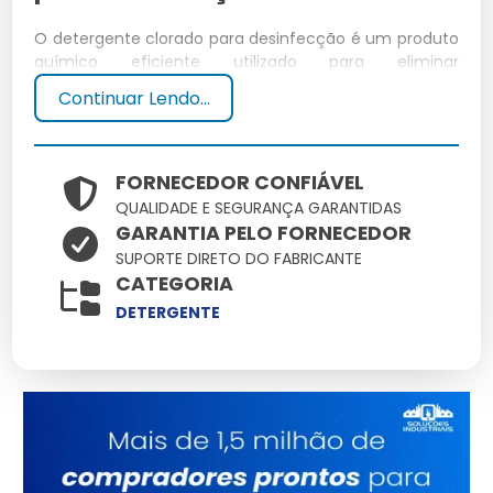
O detergente clorado para desinfecção é um produto
químico eficiente utilizado para eliminar
microrganismos em diversas superfícies. É
Continuar Lendo...
amplamente usado devido ao seu poder desinfetante
e versatilidade.
Composição e Formulação
FORNECEDOR CONFIÁVEL
QUALIDADE E SEGURANÇA GARANTIDAS
GARANTIA PELO FORNECEDOR
Este detergente é composto principalmente por
SUPORTE DIRETO DO FABRICANTE
hipoclorito de sódio, um agente eficaz na eliminação
CATEGORIA
de bactérias e vírus.
DETERGENTE
Principais Benefícios do Uso
Elimina 99,9% dos germes.
Seguro para uso em superfícies diversas.
Fácil de aplicar e enxaguar.