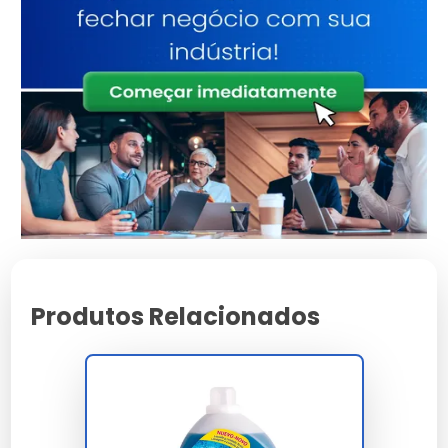
Como Funciona o Detergente
Clorado?
Mecanismo de Ação
O hipoclorito de sódio, ao entrar em contato com
microrganismos, oxida suas estruturas celulares,
levando à sua destruição.
Eficiência na Desinfecção
É altamente eficaz contra bactérias, vírus e fungos,
garantindo ambientes mais seguros e higienizados.
Produtos Relacionados
Aplicações do Detergente
Clorado
Uso em Indústrias Alimentícias