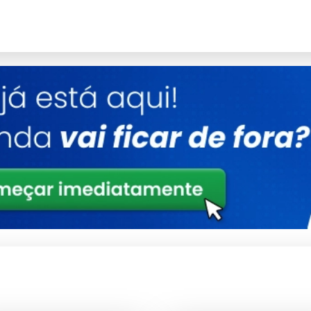
micos que eliminam germes e bactérias. Ingredientes comuns
rado, desinfetante 1 litro lavanda e desinfetante 1 litro pinho,
Litro
ta eficiência na remoção de sujeira e manchas, garantindo
balvet desinfetante ourofino 1 litro, ele elimina até 99,9% dos