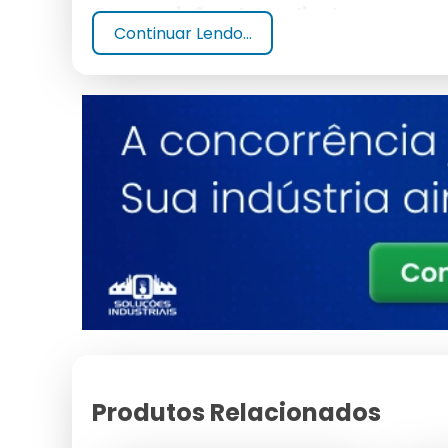
Composição e Ingredientes
Continuar Lendo...
Os desinfetantes são compostos por agentes quí
incluem surfactantes, fragrâncias e solventes.
Tipos de Desinfetantes
Os tipos variam entre desinfetante 1 litro concent
cada um com propriedades únicas.
Benefícios do Desinfetante 1 
Eficiência na Limpeza
O desinfetante 1 litro é conhecido por sua al
superfícies limpas.
Eliminação de Germes e Bactérias
Produtos Relacionados
Com formulação bactericida e viricida, como o her