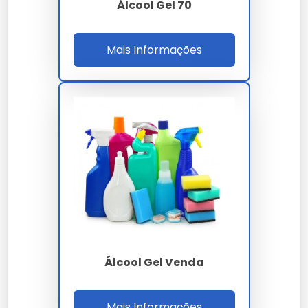
Álcool Gel 70
O álcool gel é um sanitizante de mãos eficaz na
eliminação de germes, prático para uso diário e
essencial para a higiene pessoal.
Mais Informações
Especificações Técnicas
Dimensões
Capacidade
Peso (kg)
Material
(cm)
(ml)
5x5x15
0.5
Plástico
500
Características e Benefícios
Eficaz contra germes
Fácil aplicação
Evaporação rápida
Embalagem prática
Álcool Gel Venda
Sem fragrância
Concentração de 70% a 80%
Mais Informações