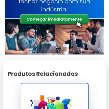
O álcool gel de 380ml é ideal para uso pessoal,
enquanto o de 500ml oferece melhor custo-benefício
para famílias.
Análise de Preços Competitivos
Os preços variam de R$10 a R$20 dependendo do
tamanho e do fornecedor.
Promoções e Descontos
Especiais
Produtos Relacionados
Cupons Disponíveis
Cupons de desconto estão disponíveis para compras
acima de R$50, incentivando economia.
Ofertas por Tempo Limitado