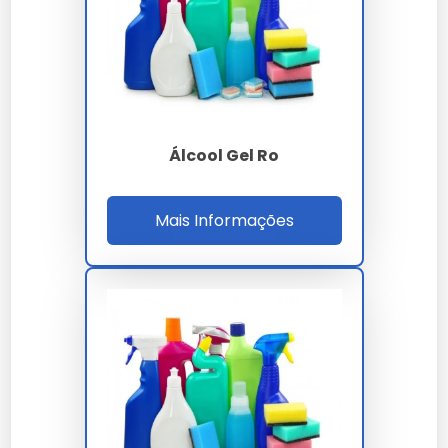
Aproveite ofertas especiais de até 30% de desconto
durante o mês.
Perguntas Frequentes sobre
Álcool Gel
Álcool Gel Ro
Qual a diferença entre álcool gel
Mais Informações
70% e 80%?
O álcool gel 70% é eficaz contra a maioria dos
germes, enquanto o 80% oferece uma ação mais
rápida.
O álcool gel mata todos os
germes?