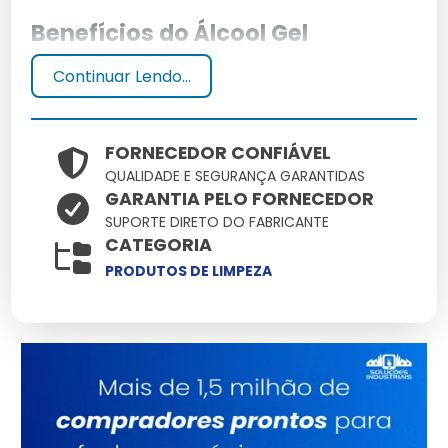
Benefícios do Álcool Gel
Continuar Lendo...
O álcool gel é eficaz na eliminação de germes, prático
para uso em diversas situações e essencial para
manter a higiene das mãos quando água e sabão não
estão disponíveis.
FORNECEDOR CONFIÁVEL
QUALIDADE E SEGURANÇA GARANTIDAS
Como Usar Corretamente
GARANTIA PELO FORNECEDOR
SUPORTE DIRETO DO FABRICANTE
CATEGORIA
Aplique uma quantidade suficiente na palma da mão,
esfregue todas as superfícies até que o produto
PRODUTOS DE LIMPEZA
evapore completamente.
Comparação de Tamanhos e
Preços
Álcool Gel 380ml vs 500ml