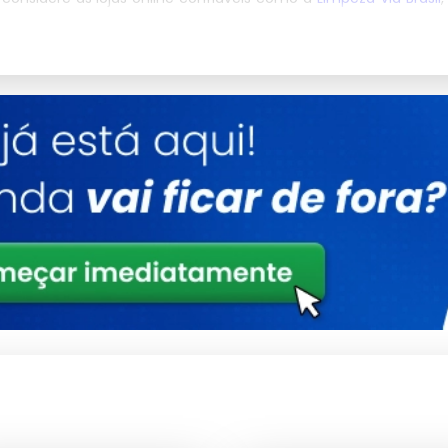
 de produtos de limpeza especializadas em sua região para
ente Alcalino
rduras e sujeiras pesadas, tornando a limpeza mais rápida e
gressivos ao meio ambiente, contribuindo para práticas de