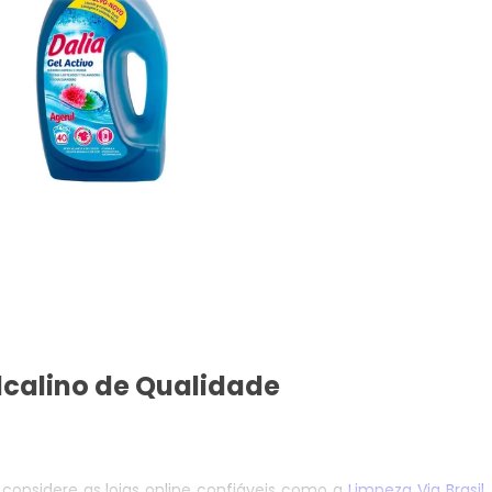
calino de Qualidade
 considere as lojas online confiáveis como a
Limpeza Via Brasil
,