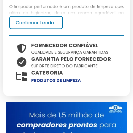
O limpador perfumado é um produto de limpeza que,
além de higienizar, deixa um aroma agradável no
ambiente. Composto por agentes de limpeza e
Continuar Lendo...
fragrâncias, ele é ideal para quem busca limpeza e
frescor.
Composição dos Limpadores
FORNECEDOR CONFIÁVEL
QUALIDADE E SEGURANÇA GARANTIDAS
Perfumados
GARANTIA PELO FORNECEDOR
SUPORTE DIRETO DO FABRICANTE
Os limpadores perfumados geralmente contêm água,
CATEGORIA
surfactantes, fragrâncias e conservantes. A
PRODUTOS DE LIMPEZA
composição pode variar conforme a marca, como no
limpador perfumado Coala ou Veja.
Benefícios de Usar Limpadores
Perfumados
Elimina sujeiras e odores desagradáveis