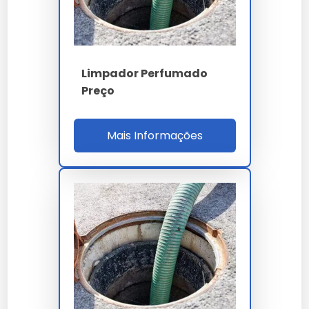
50 ml de álcool
10 gotas de óleo essencial de sua preferência
Passo a Passo para Preparação
Limpador Perfumado
Preço
Misture todos os ingredientes em um recipiente.
Agite bem antes de usar.
Armazene em um frasco com borrifador para
Mais Informações
fácil aplicação.
Melhores Limpadores
Perfumados do Mercado
Avaliação dos Principais
Produtos
Entre os destaques estão o limpador perfumado Uau,