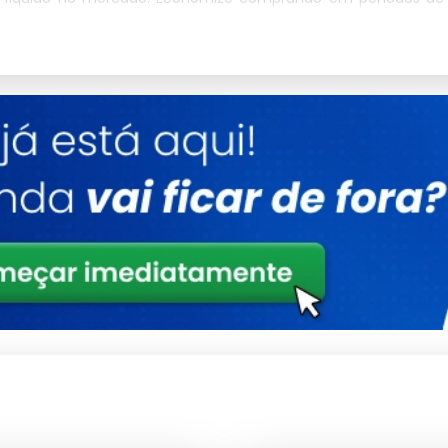
emorativas.
s da Limpeza Via Brasil, que oferecem preços competitivos para
ente Líquido
rcado, conhecida por sua qualidade e eficiência na remoção
ntes líquidos, com opções para diferentes necessidades de