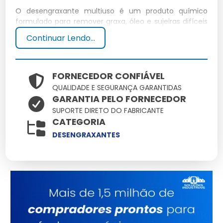
O desengraxante multiuso é um produto químico
formulado para remover graxa, óleo e sujeiras difíceis
de diversas superfícies. Sua eficácia se deve à
Continuar Lendo...
capacidade de quebrar partículas de gordura,
facilitando a limpeza.
Composição química do
FORNECEDOR CONFIÁVEL
QUALIDADE E SEGURANÇA GARANTIDAS
desengraxante multiuso
GARANTIA PELO FORNECEDOR
SUPORTE DIRETO DO FABRICANTE
Este produto geralmente contém tensoativos,
CATEGORIA
solventes e agentes alcalinos que agem em conjunto
DESENGRAXANTES
para desengordurar de forma eficaz.
Por que optar por um
desengraxante multiuso para
limpeza?