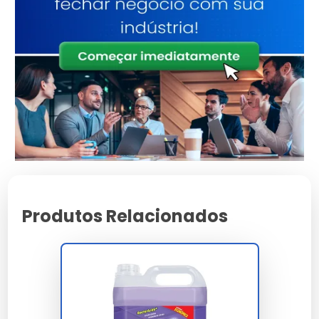
Características do Desinfetante
5 Litros em São Paulo
Ingredientes principais e
eficácia
Os desinfetantes de 5 litros em SP, como o
desinfetante hospitalar Peroxy 4D, são formulados
com compostos químicos eficazes, como o peróxido
de hidrogênio, garantindo alta eficácia na
desinfecção.
Produtos Relacionados
Aroma disponível e suas
aplicações
Disponíveis em aromas como eucalipto e pinho, os
desinfetantes são indicados para criar ambientes