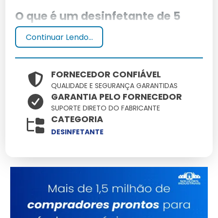
O que é um desinfetante de 5
litros?
Continuar Lendo...
O desinfetante de 5 litros é uma solução de limpeza
poderosa e econômica, ideal para locais que
FORNECEDOR CONFIÁVEL
demandam alto volume de higienização. Disponível
QUALIDADE E SEGURANÇA GARANTIDAS
em diversas fragrâncias, oferece eficiência na
GARANTIA PELO FORNECEDOR
eliminação de germes e bactérias.
SUPORTE DIRETO DO FABRICANTE
CATEGORIA
Vantagens de comprar
DESINFETANTE
desinfetante em embalagens
maiores
Comprar desinfetante em embalagens de 5 litros
garante economia em custos, menor frequência de
reposição e reduz o consumo de embalagens
plásticas, favorecendo a sustentabilidade.