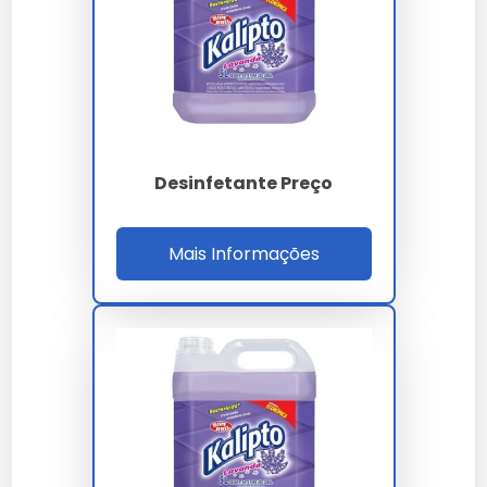
Marcas renomadas oferecem variações de preço que
vão de R$10 a R$50, dependendo da fórmula e
eficácia.
Preço por Volume
Desinfetante Preço
Preços variam de R$5 a R$30 por litro, com opções
mais econômicas para compras a granel.
Mais Informações
Como Escolher o Melhor
Desinfetante Bactericida
Critérios de Escolha
Considere a eficácia, segurança e compatibilidade
com superfícies ao escolher um desinfetante.