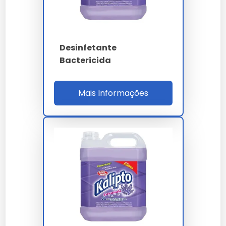
Recomendações de
Especialistas
Desinfetante
Especialistas recomendam produtos com ação
Bactericida
prolongada e baixo impacto ambiental.
Avaliações de Clientes sobre
Mais Informações
Desinfetantes Bactericidas
Avaliações Positivas
Clientes destacam a eficácia e o custo-benefício
como principais pontos positivos.
Feedback Negativo
Alguns consumidores mencionam odores fortes como
um ponto negativo.