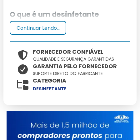
O que é um desinfetante
bactericida?
Continuar Lendo...
Um desinfetante bactericida é um produto químico
projetado para eliminar bactérias de superfícies,
FORNECEDOR CONFIÁVEL
garantindo um ambiente mais seguro e higienizado.
QUALIDADE E SEGURANÇA GARANTIDAS
GARANTIA PELO FORNECEDOR
Como funciona um desinfetante
SUPORTE DIRETO DO FABRICANTE
bactericida?
CATEGORIA
DESINFETANTE
Os desinfetantes bactericidas atuam rompendo as
paredes celulares das bactérias, destruindo-as
eficazmente e prevenindo infecções.
Benefícios do Desinfetante
Bactericida