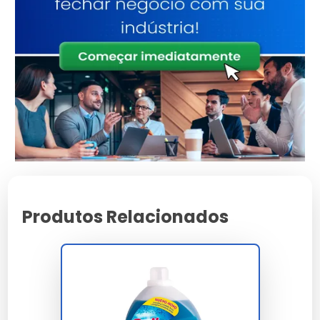
Detergentes ácidos são eficazes na remoção de
resíduos de cimento, calcário e ferrugem,
proporcionando uma limpeza profunda.
Benefícios para Indústrias
Em ambientes industriais, eles oferecem eficiência na
limpeza, reduzindo o tempo e esforço necessários.
Como Escolher o Detergente
Ácido Ideal
Produtos Relacionados
Critérios de Escolha
Considere a concentração do ácido, a superfície a ser
limpa e a compatibilidade com outros produtos
químicos.