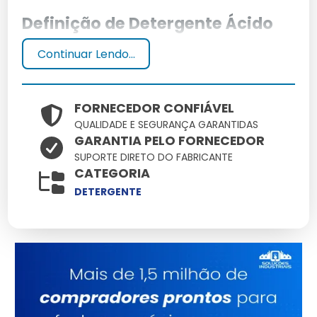
Definição de Detergente Ácido
Continuar Lendo...
Detergente ácido é um produto de limpeza formulado
com ácidos que ajudam na remoção de sujidades
minerais, como calcário e ferrugem.
FORNECEDOR CONFIÁVEL
Principais Aplicações
QUALIDADE E SEGURANÇA GARANTIDAS
GARANTIA PELO FORNECEDOR
SUPORTE DIRETO DO FABRICANTE
É amplamente utilizado em indústrias alimentícias,
CATEGORIA
metalúrgicas e na limpeza de superfícies duras como
azulejos e porcelanas.
DETERGENTE
Vantagens do Uso de Detergente
Ácido
Eficácia na Remoção de
Resíduos