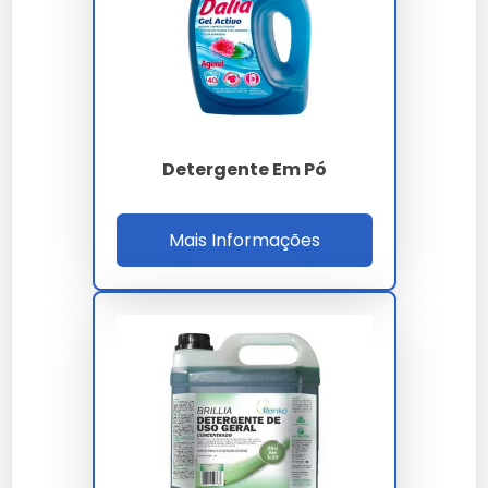
Comparação com Outros Tipos
de Detergentes
Os detergentes ácidos são preferidos para remover
resíduos minerais, enquanto
detergentes alcalinos
são
Detergente Em Pó
melhores para gorduras.
Cuidados e Segurança no Uso de
Mais Informações
Detergente Ácido
Precauções ao Manusear
Use luvas e óculos de proteção. Evite inalação e
contato com a pele.
Armazenagem Correta