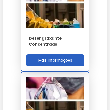
Desengraxante BH-38 e BH-50
Ideais para limpeza em ambientes industriais,
proporcionando remoção eficiente de resíduos
pesados.
Desengraxante
Concentrado
Desengraxante Biodegradável
BL-10
Mais Informações
Produto ecológico, seguro para o meio ambiente, ideal
para empresas que buscam soluções sustentáveis.
Opções para Limpeza Pesada e
Industrial CJ-24
Formulado para enfrentar as condições mais severas