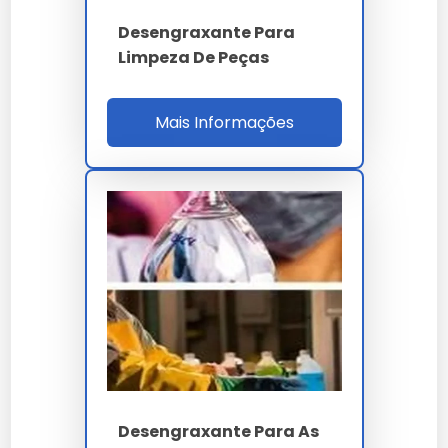
enquanto os à base de solventes oferecem uma
Desengraxante Para
limpeza mais agressiva para sujeiras pesadas.
Limpeza De Peças
Perguntas Frequentes sobre
Desengraxantes
Mais Informações
Desengraxante Industrial é
Seguro para o Meio Ambiente?
Sim, nossos produtos são formulados para serem
biodegradáveis e seguros, minimizando o impacto
ambiental.
Quais São as Embalagens
Disponíveis?
Disponibilizamos embalagens de 1L, 5L e 20L,
Desengraxante Para As