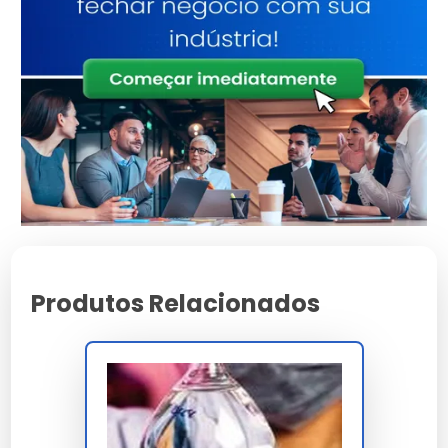
Fabricados pela Nossa Empresa
Tecnologia de Ponta e
Sustentabilidade
Nossos desengraxantes são desenvolvidos com
tecnologia avançada, focando em sustentabilidade e
biodegradabilidade, reduzindo o impacto ambiental.
Resultados Comprovados e
Estudos de Caso
Produtos Relacionados
Estudos comprovam que nossos produtos oferecem
limpeza eficaz com menor tempo de aplicação,
resultando em economia e eficiência.
Linha Completa de
Desengraxantes Disponíveis