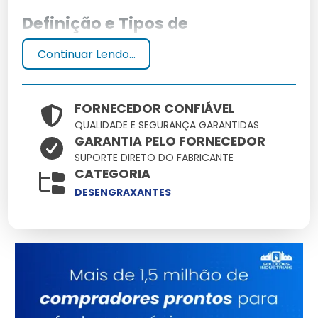
Definição e Tipos de
Desengraxantes
Continuar Lendo...
Desengraxantes são produtos químicos formulados
para remover graxa, óleo e sujeiras pesadas. Podem
FORNECEDOR CONFIÁVEL
ser baseados em solventes ou água, e variam de
QUALIDADE E SEGURANÇA GARANTIDAS
acordo com a aplicação.
GARANTIA PELO FORNECEDOR
SUPORTE DIRETO DO FABRICANTE
Aplicações Comuns no Setor
CATEGORIA
Industrial
DESENGRAXANTES
Usados amplamente em indústrias automotivas,
aeronáuticas e metalúrgicas, desengraxantes são
essenciais para a manutenção e limpeza de
equipamentos e superfícies.
Vantagens dos Desengraxantes