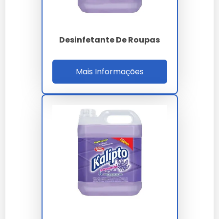
Sim, a maioria dos desinfetantes 5L é formulada para
eliminar uma ampla gama de germes e vírus.
Desinfetante De Roupas
Como armazenar
corretamente?
Mais Informações
Armazene o produto em local seco e fresco, longe de
luz solar direta e fora do alcance de crianças.
Avaliações e Testemunhos de
Usuários
Avaliações dos consumidores
Usuários relatam alta satisfação com o rendimento e
a eficácia do desinfetante 5L.