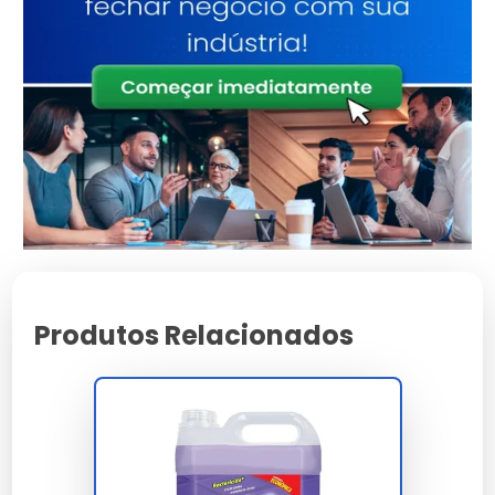
Desinfetante Eucalipto
Conhecido por suas propriedades refrescantes, o
desinfetante 5L eucalipto é perfeito para ambientes
que necessitam de frescor constante.
Desinfetante Neutro
O desinfetante 5L neutro é ideal para quem prefere
um produto sem fragrância forte, sendo suave e
eficaz.
Produtos Relacionados
Como Escolher o Melhor
Desinfetante 5L
Critérios de seleção