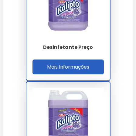
Composição química
Fragrância desejada
Preço e custo-benefício
Marcas de confiança
Comparação de marcas
Desinfetante Preço
populares
Marcas como Ype, Lysoform, Urca e Azulim oferecem
Mais Informações
opções confiáveis de desinfetantes 5L. Comparar
preço e composição é essencial para a melhor
escolha.
Perguntas Frequentes sobre
Desinfetantes 5L
Desinfetante 5L é eficiente
contra vírus?