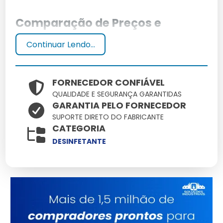
Comparação de Preços e
Ofertas
Continuar Lendo...
Ao buscar desinfetante bactericida, é essencial
comparar preços e ofertas para garantir o melhor
FORNECEDOR CONFIÁVEL
custo-benefício. Utilize plataformas como Limpeza
QUALIDADE E SEGURANÇA GARANTIDAS
Via Brasil para encontrar as melhores opções.
GARANTIA PELO FORNECEDOR
SUPORTE DIRETO DO FABRICANTE
Principais Marcas Disponíveis
CATEGORIA
DESINFETANTE
Marcas conceituadas como Veja, Lysoform e OMO
oferecem excelentes desinfetantes bactericidas,
cada uma com suas particularidades em eficácia.
Benefícios do Uso de
Desinfetante Bactericida