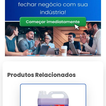
Eficácia na Eliminação de
Germes
Desinfetantes bactericidas são eficazes na
eliminação de 99,9% dos germes, proporcionando
ambientes mais seguros.
Ambientes Ideais para Uso
Indicados para uso em cozinhas, banheiros e áreas
comuns, garantindo limpeza e higiene em locais de
alta circulação.
Produtos Relacionados
Como Escolher o Melhor
Desinfetante Bactericida
Critérios de Seleção