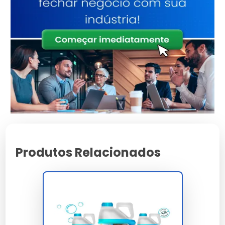
diferentes tipos de pedras e a eficácia sem
necessidade de esfregar.
Comparação de Produtos
Populares
Compare opções como o
Limpa Pedra Piscina
e o
Limpa Pedra De Piscina
para encontrar o melhor para
suas necessidades.
Passo a Passo: Como Usar Limpa
Pedra de Piscina
Produtos Relacionados
Preparação e Segurança
Utilize luvas e óculos de proteção. Certifique-se de
que a área esteja bem ventilada.