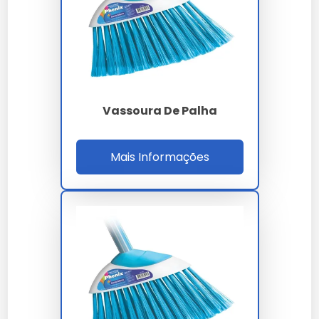
Vassoura de Nylon para que
serve
É ideal para varrer superfícies como pisos de cerâmica
e madeira, além de áreas externas.
Vassoura De Palha
Como usar corretamente
Mais Informações
Varra em movimentos longos e contínuos, em direção
à sujeira, para maior eficiência.
Manutenção e Cuidados com a
Vassoura de Nylon
Como limpar vassoura de nylon
Enxágue as cerdas com água corrente após o uso e