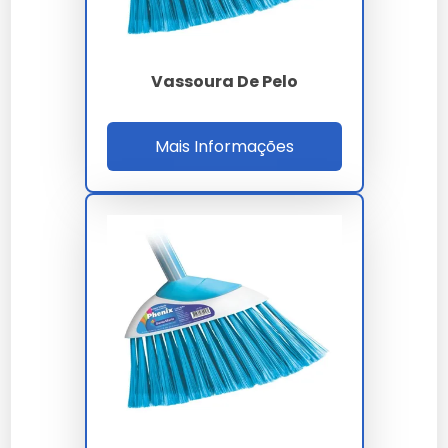
deixe secar ao ar livre.
Como recuperar e consertar
Vassoura De Pelo
Aqueça as cerdas em água quente para amolecê-las
ou remodele com cuidado para consertar
deformações.
Mais Informações
Perguntas Frequentes sobre
Vassoura de Nylon
Como amolecer vassoura de
nylon
Submergir as cerdas em água quente ajuda a
amolecê-las para facilitar o uso.
Quanto custa uma vassoura de