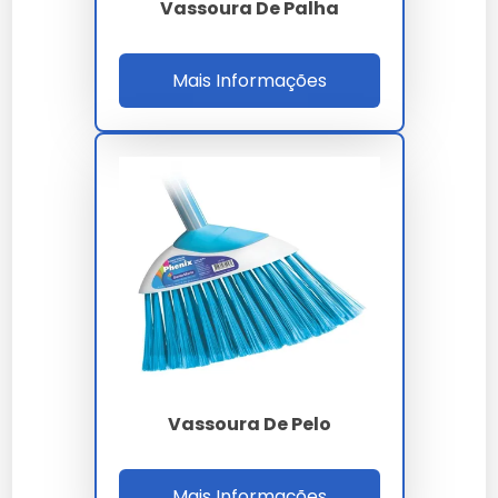
Vassoura De Palha
nylon
Os preços variam de R$20 a R$80, dependendo do
Mais Informações
modelo e da marca.
Como escrever vassoura de
nylon
A forma correta é "vassoura de nylon".
Comparação de Preços e Onde
Comprar
Melhores Lojas Online
Vassoura De Pelo
Compre em lojas como
Limpeza Via Brasil
e Mercado
Livre para encontrar diversas opções.
Mais Informações