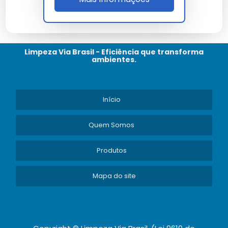
Promoções e Ofertas
Aproveite promoções em
Vassoura Magnética
e
Limpeza Via Brasil - Eficiência que transforma
Vassoura de Piaçava
para comparar preços.
ambientes.
Início
Quem Somos
Produtos
Mapa do site