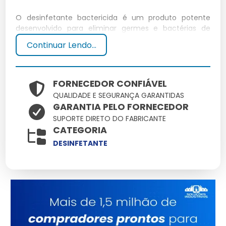
O desinfetante bactericida é um produto potente
desenvolvido para eliminar germes e bactérias de
superfícies variadas. Sua fórmula avançada garante a
Continuar Lendo...
máxima eficácia, tornando-o essencial para
ambientes domésticos e comerciais.
Composição Química Detalhada
FORNECEDOR CONFIÁVEL
QUALIDADE E SEGURANÇA GARANTIDAS
GARANTIA PELO FORNECEDOR
Contém cloreto de benzalcônio, álcool isopropílico e
SUPORTE DIRETO DO FABRICANTE
água destilada, combinando agentes ativos para
CATEGORIA
desinfecção eficaz.
DESINFETANTE
Benefícios e Aplicações Práticas
Ideal para limpar banheiros, cozinhas e áreas de alta
circulação, reduzindo riscos de contaminação.
Eficácia Comprovada em