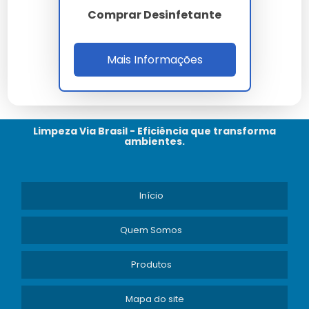
Disponíveis
Comprar Desinfetante
Aceitamos cartões de crédito, débito e pagamentos
Mais Informações
online.
Tempo Estimado de Entrega
Entrega em até 5 dias úteis, dependendo da região.
Limpeza Via Brasil - Eficiência que transforma
ambientes.
Política de Trocas e Devoluções
Início
Oferecemos troca ou devolução em até 30 dias após
a compra.
Quem Somos
Especificações Técnicas
Produtos
Dimensões
Peso
Material
Capacidade
20x10x10 cm
1 kg
Plástico
1 litro
Mapa do site