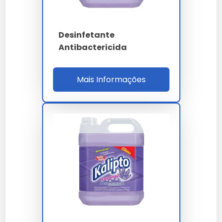
Qual a diferença entre este
desinfetante e outros no
mercado?
Desinfetante
Antibactericida
Este produto possui uma fórmula avançada com
eficácia comprovada em laboratório.
Mais Informações
Posso usar o desinfetante em
superfícies alimentares?
Sim, mas é necessário enxaguar bem após a
aplicação.
Informações sobre Envio e
Pagamento
Opções de Pagamento