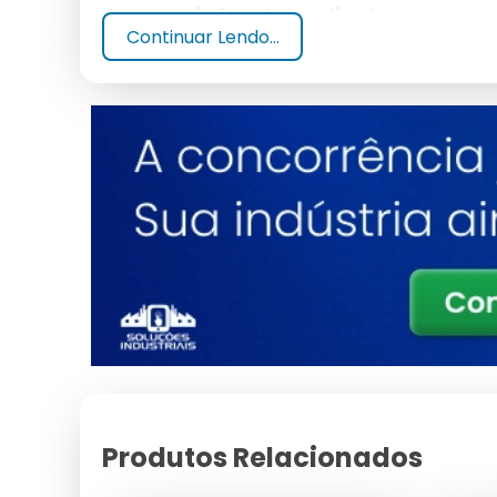
Composição e Ingredientes
Continuar Lendo...
Geralmente composto por agentes alcalinos, surfa
Como Funciona
O produto emulsiona a graxa, permitindo sua fác
Benefícios de Usar Desengra
Eficiência na Limpeza
Remove rapidamente sujeiras pesadas, economiz
Segurança para o Usuário
Formulado para minimizar riscos à saúde quando 
Produtos Relacionados
Como Usar Desengraxante A