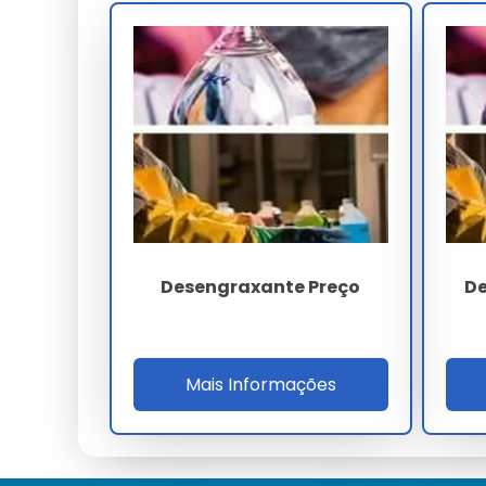
Passo a Passo de Aplicação
Diluir conforme instruções.
Aplicar sobre a superfície.
Esfregar se necessário.
Enxaguar com água limpa.
Cuidados e Precauções
Usar luvas e evitar contato com os olhos. Manter f
Desengraxante Preço
De
Onde Comprar Desengraxant
Principais Varejistas
Mais Informações
Disponível em lojas especializadas como Limpeza Vi
Comparação de Preços