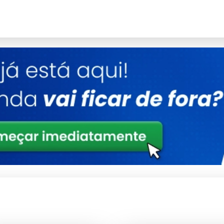
ctantes e aditivos que potencializam a limpeza.
il remoção com água.
xante Alcalino
ando tempo e esforço.
usado conforme as instruções.
lcalino Corretamente