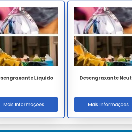
ora do alcance de crianças.
sengraxante Líquido
Desengraxante Neut
e Alcalino
Mais Informações
Mais Informações
a Brasil.