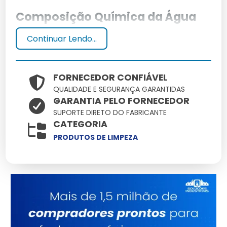
Composição Química da Água
Sanitária
Continuar Lendo...
A água sanitária, também conhecida como
hipoclorito de sódio, é uma solução aquosa usada
FORNECEDOR CONFIÁVEL
para desinfecção. Sua fórmula química é NaOCl,
QUALIDADE E SEGURANÇA GARANTIDAS
composta por cloro, sódio e água.
GARANTIA PELO FORNECEDOR
SUPORTE DIRETO DO FABRICANTE
Função Desinfetante da Água
CATEGORIA
Sanitária
PRODUTOS DE LIMPEZA
A água sanitária age destruindo microrganismos
como bactérias, vírus e fungos, tornando superfícies e
alimentos seguros para uso e consumo.
Comparando Água Sanitária e
Alvejante: Diferenças e