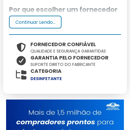
Por que escolher um fornecedor
confiável?
Continuar Lendo...
Escolher um fornecedor de desinfetante confiável é
crucial para garantir a eficácia e segurança dos
FORNECEDOR CONFIÁVEL
produtos utilizados. Um fornecedor confiável
QUALIDADE E SEGURANÇA GARANTIDAS
proporciona consistência na qualidade e suporte
GARANTIA PELO FORNECEDOR
técnico especializado.
SUPORTE DIRETO DO FABRICANTE
CATEGORIA
Benefícios de um fornecedor
DESINFETANTE
especializado
Um fornecedor especializado oferece produtos
desenvolvidos com tecnologia avançada, além de
suporte técnico e orientações específicas para o uso
adequado, garantindo melhores resultados na
desinfecção.