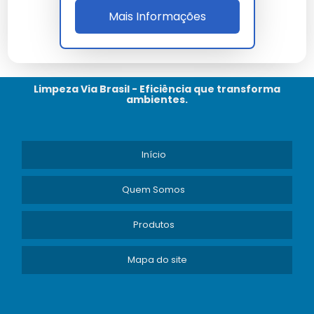
Os principais tipos incluem desinfetantes multiuso,
Mais Informações
clorados e específicos para uso profissional.
Por que é importante comprar
de fornecedores certificados?
Limpeza Via Brasil - Eficiência que transforma
ambientes.
Fornecedores certificados garantem a qualidade e
segurança dos produtos, além de conformidade com
normas regulatórias.
Início
Como garantir a eficácia do
Quem Somos
desinfetante?
Produtos
Utilize o produto conforme as instruções do fabricante
e dentro do prazo de validade para garantir eficácia
Mapa do site
máxima.
Perguntas Frequentes sobre