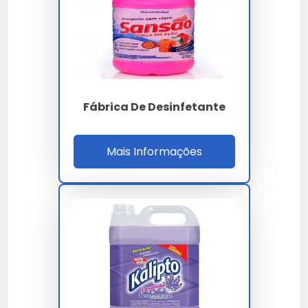
demandas específicas de indústrias e grandes
estabelecimentos, garantindo resultados superiores.
Qualidade e Segurança em Cada
Produto
Fábrica De Desinfetante
Certificações de Qualidade
Mais Informações
Nossos produtos possuem certificações que atestam
a eficácia e segurança, como ISO 9001 e Anvisa,
garantindo confiança aos nossos clientes.
Ingredientes Seguros e Eficazes
Utilizamos ingredientes que combinam segurança e
eficácia, assegurando a proteção contra patógenos
sem comprometer a saúde dos usuários.