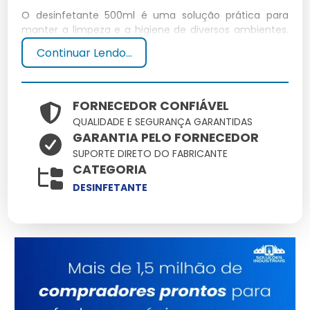
O desinfetante 500ml é uma solução prática para
manter a limpeza e a higiene de diversos ambientes.
Com sua fórmula potente, ele elimina germes e
Continuar Lendo...
bactérias de forma eficaz.
Características Principais
FORNECEDOR CONFIÁVEL
QUALIDADE E SEGURANÇA GARANTIDAS
Capacidade de 500ml
GARANTIA PELO FORNECEDOR
Fórmula concentrada
SUPORTE DIRETO DO FABRICANTE
Diversas fragrâncias disponíveis
CATEGORIA
Embalagem econômica
Compatível com diferentes superfícies
DESINFETANTE
Benefícios do Uso
Eliminação eficaz de germes
Praticidade no uso diário
Variedade de fragrâncias para ambientes perfumados
Fórmula segura para superfícies