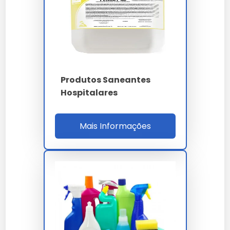
para a segurança alimentar, garantindo que alimentos
saudáveis cheguem à mesa dos consumidores.
Tipos de saneantes
fitossanitários
Produtos Saneantes
Biológicos
Hospitalares
Utilizam organismos vivos ou seus derivados para
Mais Informações
controlar pragas de forma natural.
Químicos
Baseados em compostos químicos, são eficazes na
eliminação rápida de pragas.
Orgânicos