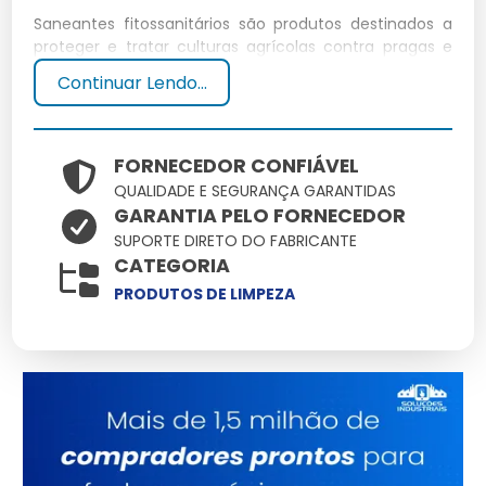
Saneantes fitossanitários são produtos destinados a
proteger e tratar culturas agrícolas contra pragas e
doenças. Eles são essenciais para manter a saúde das
Continuar Lendo...
plantas e garantir uma colheita de qualidade.
Definição e conceitos
FORNECEDOR CONFIÁVEL
QUALIDADE E SEGURANÇA GARANTIDAS
Os saneantes fitossanitários englobam substâncias
GARANTIA PELO FORNECEDOR
químicas ou biológicas usadas na prevenção,
SUPORTE DIRETO DO FABRICANTE
destruição ou controle de organismos nocivos às
CATEGORIA
plantas.
PRODUTOS DE LIMPEZA
Exemplos de saneantes
fitossanitários
Exemplos incluem fungicidas, inseticidas e herbicidas,
cada um com funções específicas para proteger as
culturas.