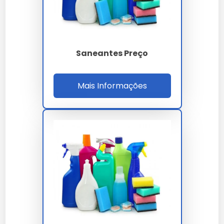
Produzidos a partir de ingredientes naturais, são uma
opção sustentável e menos agressiva ao meio
ambiente.
Saneantes Preço
Sintéticos
Desenvolvidos em laboratório, oferecem soluções
Mais Informações
específicas e de alta eficácia.
Como escolher o saneante
fitossanitário ideal?
Critérios de seleção
Considere a praga alvo, o tipo de cultura e a legislação
vigente ao escolher o produto.
Análise de custo-benefício