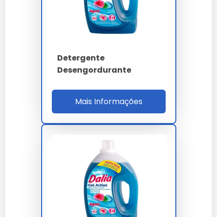
Enquanto os detergentes alcalinos são eficazes em
graxas, os ácidos são superiores na remoção de
depósitos minerais.
Comparação de Eficácia
Detergente
Desengordurante
Os desincrustantes ácidos são preferíveis para
superfícies que acumulam cálcio e ferrugem,
oferecendo resultados superiores.
Mais Informações
Perguntas Frequentes sobre
Detergente Desincrustante
Ácido
É seguro para todos os
materiais?
Não, deve ser evitado em superfícies sensíveis a