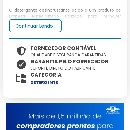
O detergente desincrustante ácido é um produto de
limpeza especializado utilizado para remover
incrustações e resíduos de superfícies como metais e
Continuar Lendo...
cerâmicas.
Composição Química
FORNECEDOR CONFIÁVEL
QUALIDADE E SEGURANÇA GARANTIDAS
Composto principalmente por ácidos inorgânicos,
GARANTIA PELO FORNECEDOR
surfactantes e agentes estabilizantes, sua fórmula é
SUPORTE DIRETO DO FABRICANTE
desenvolvida para dissolver depósitos minerais.
CATEGORIA
Principais Aplicações
DETERGENTE
Utilizado em ambientes industriais e domésticos para
limpeza de superfícies que acumulam depósitos
calcários e ferrugem.
Benefícios do Uso de Detergente