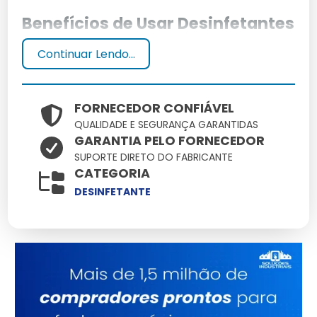
Benefícios de Usar Desinfetantes
Continuar Lendo...
Desinfetantes eliminam eficazmente germes e
bactérias, promovendo um ambiente mais saudável.
São essenciais para prevenir doenças e manter a
higiene doméstica.
FORNECEDOR CONFIÁVEL
QUALIDADE E SEGURANÇA GARANTIDAS
Como os Desinfetantes
GARANTIA PELO FORNECEDOR
SUPORTE DIRETO DO FABRICANTE
Protegem a Saúde
CATEGORIA
DESINFETANTE
Ao eliminar patógenos, os desinfetantes reduzem
riscos de infecções, protegendo a saúde dos
moradores. Sua ação é crucial em superfícies de
contato frequente.
Como Escolher o Melhor
Desinfetante para Suas