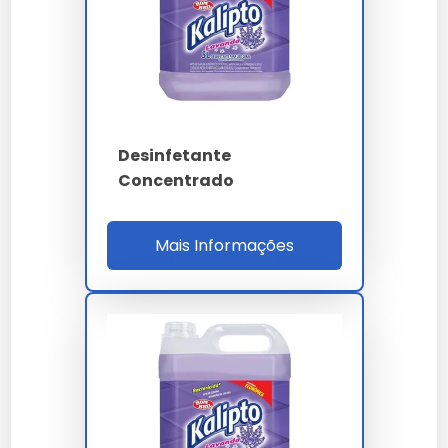
Qual Desinfetante Comprar:
Dicas e Recomendações
Desinfetantes Recomendados
por Especialistas
Desinfetante
Concentrado
O desinfetante coala é uma opção popular por sua
eficácia. Para quem busca onde comprar
desinfetante hospitalar, consulte farmácias
especializadas.
Mais Informações
Opções Econômicas e Eficazes
Comprar desinfetante de 5L é uma escolha
econômica para grandes consumos. Marcas como
desinfetante UAU oferecem boas opções para uso
diário.