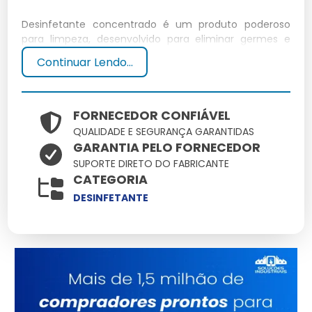
Desinfetante concentrado é um produto poderoso
para limpeza, desenvolvido para eliminar germes e
micro-organismos de diversas superfícies com alta
Continuar Lendo...
eficiência. Sua fórmula concentrada permite diluição,
garantindo economia e versatilidade.
Por que Escolher Nossa Empresa
FORNECEDOR CONFIÁVEL
QUALIDADE E SEGURANÇA GARANTIDAS
de Desinfetante Concentrado?
GARANTIA PELO FORNECEDOR
SUPORTE DIRETO DO FABRICANTE
Qualidade Garantida e Testada
CATEGORIA
DESINFETANTE
Nosso desinfetante é testado rigorosamente para
assegurar eficácia e segurança, posicionando-se à
frente da concorrência.
Soluções Adaptadas para
Diferentes Contextos