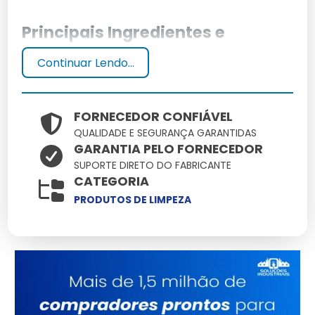
Principais Ingredientes e
Fórmula
Continuar Lendo...
O melhor desengordurante para cozinha industrial
possui uma fórmula balanceada com agentes
FORNECEDOR CONFIÁVEL
tensoativos que garantem alta eficácia na remoção
QUALIDADE E SEGURANÇA GARANTIDAS
de gordura. Ingredientes seguros e biodegradáveis são
GARANTIA PELO FORNECEDOR
essenciais para a proteção do meio ambiente.
SUPORTE DIRETO DO FABRICANTE
CATEGORIA
Benefícios e Vantagens
PRODUTOS DE LIMPEZA
Este produto desengordurante para cozinha industrial
proporciona limpeza profunda, é fácil de enxaguar e
não danifica superfícies. Além disso, sua aplicação
rápida economiza tempo e esforço, aumentando a
produtividade da cozinha.
Como Escolher o