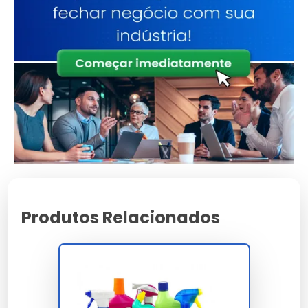
Desengordurante Ideal para
Cozinhas Industriais
Fatores a Considerar
Considere a composição química, segurança para
alimentos e eficácia na remoção de resíduos. Avalie
também se o produto é adequado para diferentes
tipos de superfícies.
Erros Comuns ao Escolher
Produtos Relacionados
Evite escolher apenas pelo preço. Produtos baratos
podem não oferecer a eficácia desejada, levando a
um maior consumo e desperdício.
Uso Eficiente de