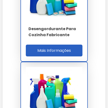
Populares
Comparação de Preço e
Eficiência
Desengordurante Para
Cozinha Fabricante
Produto
Preço (R$)
Eficiência
Desengordurante
R$30
Alta
Mais Informações
X
Desengordurante
R$25
Média
Y
Depoimentos de Usuários
Clientes da Limpeza Via Brasil destacam a eficácia e o
custo-benefício do desengordurante potente para
cozinha industrial, elogiando sua aplicação prática e
resultados visíveis.